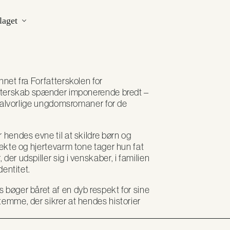
laget
nnet fra Forfatterskolen for
fatterskab spænder imponerende bredt –
il alvorlige ungdomsromaner for de
 hendes evne til at skildre børn og
rekte og hjertevarm tone tager hun fat
er udspiller sig i venskaber, i familien
dentitet.
 bøger båret af en dyb respekt for sine
temme, der sikrer at hendes historier