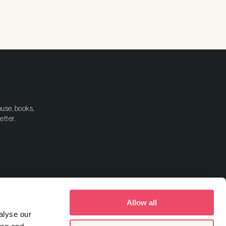
ouse, books,
etter.
Allow all
alyse our